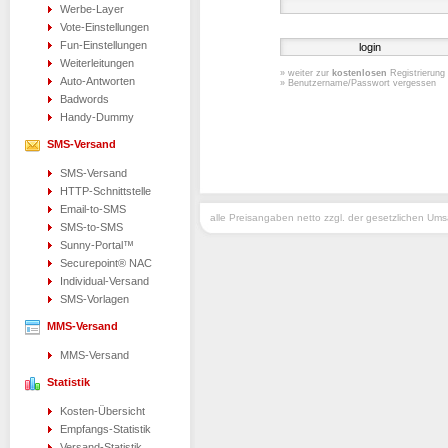
Werbe-Layer
Vote-Einstellungen
Fun-Einstellungen
Weiterleitungen
» weiter zur
kostenlosen
Registrierung
Auto-Antworten
» Benutzername/Passwort vergessen
Badwords
Handy-Dummy
SMS-Versand
SMS-Versand
HTTP-Schnittstelle
Email-to-SMS
alle Preisangaben netto zzgl. der gesetzlichen Um
SMS-to-SMS
Sunny-Portal™
Securepoint® NAC
Individual-Versand
SMS-Vorlagen
MMS-Versand
MMS-Versand
Statistik
Kosten-Übersicht
Empfangs-Statistik
Versand-Statistik