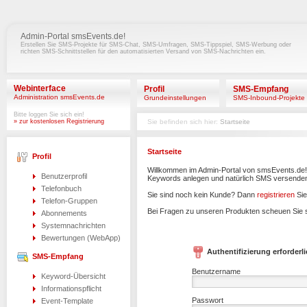
Admin-Portal smsEvents.de!
Erstellen Sie SMS-Projekte für SMS-Chat, SMS-Umfragen, SMS-Tippspiel, SMS-Werbung oder
richten SMS-Schnittstellen für den automatisierten Versand von SMS-Nachrichten ein.
Webinterface
Profil
SMS-Empfang
Administration smsEvents.de
Grundeinstellungen
SMS-Inbound-Projekte
Bitte loggen Sie sich ein!
» zur kostenlosen Registrierung
Sie befinden sich hier:
Startseite
Startseite
Profil
Willkommen im Admin-Portal von smsEvents.de! 
Benutzerprofil
Keywords anlegen und natürlich SMS versende
Telefonbuch
Sie sind noch kein Kunde? Dann
registrieren
Sie
Telefon-Gruppen
Bei Fragen zu unseren Produkten scheuen Sie s
Abonnements
Systemnachrichten
Bewertungen (WebApp)
Authentifizierung erforderl
SMS-Empfang
Benutzername
Keyword-Übersicht
Informationspflicht
Passwort
Event-Template